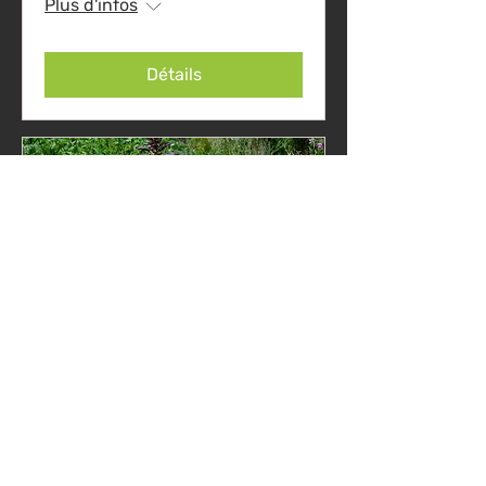
Plus d'infos
Détails
Marché Circuit Court &
"Cultivons-nous" (pour
une alimentation
durable)
dim. 03 juin